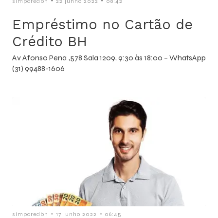
-
-
simpcredbh
22 junho 2022
08:42
Empréstimo no Cartão de
Crédito BH
Av Afonso Pena ,578 Sala 1209, 9:30 às 18:00 – WhatsApp
(31) 99488-1606
-
-
simpcredbh
17 junho 2022
06:45