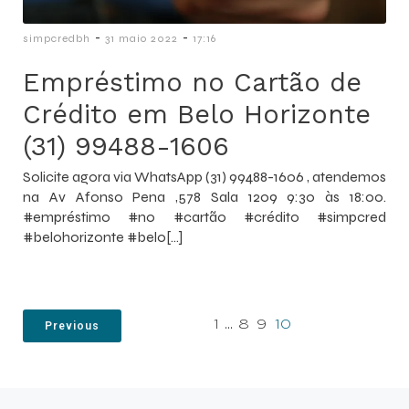
-
-
simpcredbh
31 maio 2022
17:16
Empréstimo no Cartão de
Crédito em Belo Horizonte
(31) 99488-1606
Solicite agora via WhatsApp (31) 99488-1606 , atendemos
na Av Afonso Pena ,578 Sala 1209 9:30 às 18:00.
#empréstimo #no #cartão #crédito #simpcred
#belohorizonte #belo[…]
1
…
8
9
10
Previous