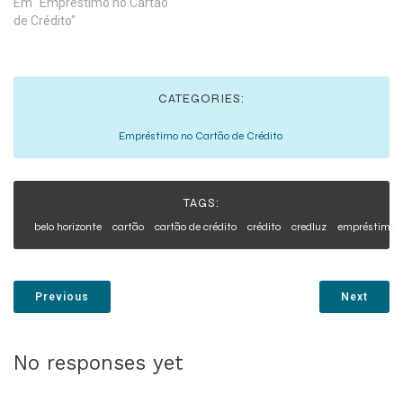
(emprestimocomcartao.co
Em "Empréstimo no Cartão
m.br) Saiba onde nos
de Crédito"
encontrar:
CATEGORIES:
Empréstimo no Cartão de Crédito
TAGS:
belo horizonte
cartão
cartão de crédito
crédito
credluz
empréstimo
Previous
Next
No responses yet