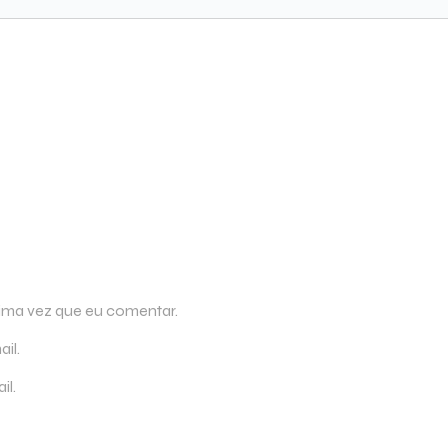
ima vez que eu comentar.
il.
il.