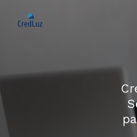
Cr
S
pa