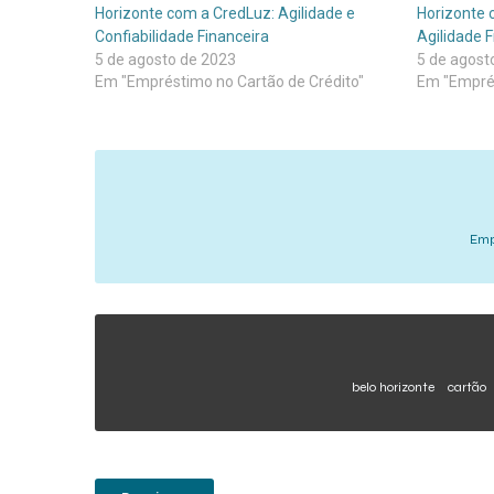
Horizonte com a CredLuz: Agilidade e
Horizonte 
Confiabilidade Financeira
Agilidade F
5 de agosto de 2023
5 de agost
Em "Empréstimo no Cartão de Crédito"
Em "Emprés
Emp
belo horizonte
cartão