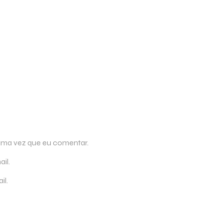
ima vez que eu comentar.
il.
il.