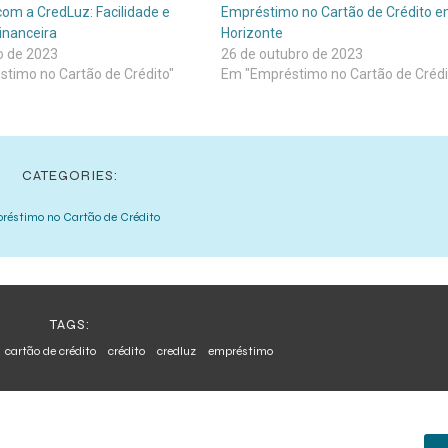
com a CredLuz: Facilidade e
Empréstimo no Cartão de Crédito e
inanceira
Horizonte
o de 2023
26 de outubro de 2023
timo no Cartão de Crédito"
Em "Empréstimo no Cartão de Crédi
CATEGORIES:
réstimo no Cartão de Crédito
TAGS:
cartão de crédito
crédito
credluz
empréstimo