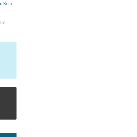
m Belo
to"