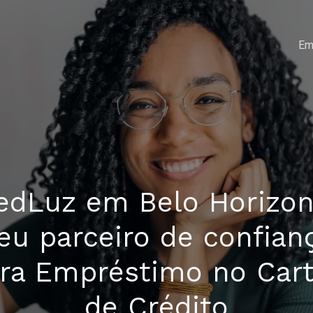
Em
edLuz em Belo Horizon
eu parceiro de confian
ra Empréstimo no Car
de Crédito