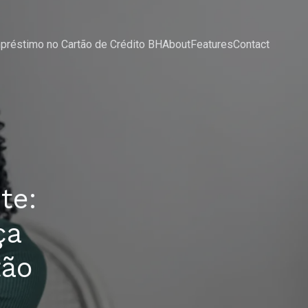
préstimo no Cartão de Crédito BH
About
Features
Contact
te:
ça
tão