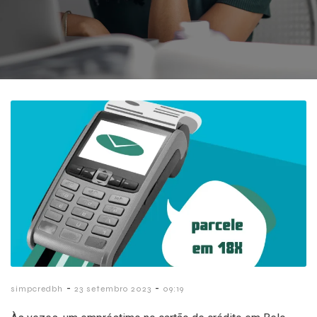
-
-
simpcredbh
23 setembro 2023
09:19